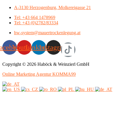
A-3130 Herzogenburg, Molkereigasse 21
Tel: +43 664 1478969
Tel: +43 (0)2782/83334
hw-system@mauertrockenlegung.at
acebook
Youtube
Linkedin
Instagram
Copyright © 2026 Haböck & Weinzierl GmbH
Online Marketing Agentur KOMMA99