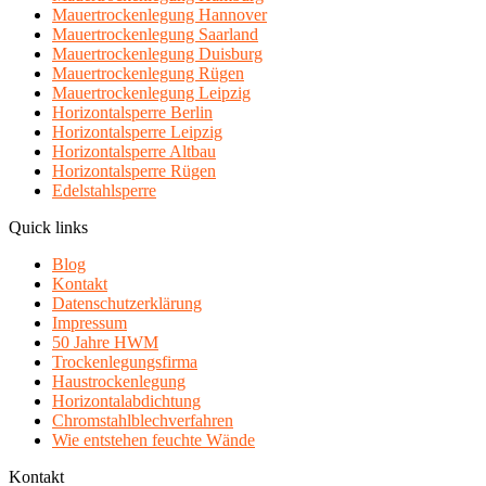
Mauertrockenlegung Hannover
Mauertrockenlegung Saarland
Mauertrockenlegung Duisburg
Mauertrockenlegung Rügen
Mauertrockenlegung Leipzig
Horizontalsperre Berlin
Horizontalsperre Leipzig
Horizontalsperre Altbau
Horizontalsperre Rügen
Edelstahlsperre
Quick links
Blog
Kontakt
Datenschutzerklärung
Impressum
50 Jahre HWM
Trockenlegungsfirma
Haustrockenlegung
Horizontalabdichtung
Chromstahlblechverfahren
Wie entstehen feuchte Wände
Kontakt