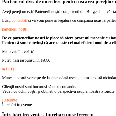
Partenerul dvs. de încredere pentru uscarea pereților
Aveți pereți umezi? Partenerii noștri competenți din Burgenland vă sta
Luați
contactați
și vă vom pune în legătură cu compania noastră parte
partenerii noștri
De ce partenerilor noștri le place să ofere procesul mecanic cu ba
Pentru că sunt convinși că acesta este cel mai eficient mod de a e
Mai aveți întrebări?
Puteți găsi răspunsul în FAQ.
la FAQ
Munca noastră vorbește de la sine: odată uscați, nu mai există nicioda
Clienții noștri sunt bucuroși să ne recomande.
Vedeți cu ochii voștri și obțineți o perspectivă asupra noastră
Proiecte
Referințe
Întrebări frecvente
Întrebări frecvente - Întrebări puse frecvent