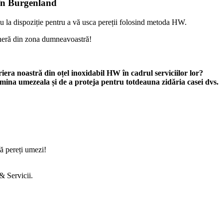
 în Burgenland
u la dispoziție pentru a vă usca pereții folosind metoda HW.
neră din zona dumneavoastră!
riera noastră din oțel inoxidabil HW în cadrul serviciilor lor?
limina umezeala și de a proteja pentru totdeauna zidăria casei dvs.
tă pereți umezi!
 &
Servicii.