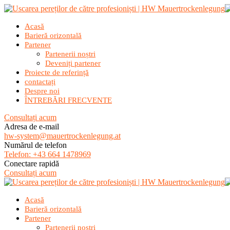
Acasă
Barieră orizontală
Partener
Partenerii noștri
Deveniți partener
Proiecte de referință
contactați
Despre noi
ÎNTREBĂRI FRECVENTE
Consultați acum
Adresa de e-mail
hw-system@mauertrockenlegung.at
Numărul de telefon
Telefon: +43 664 1478969
Conectare rapidă
Consultați acum
Acasă
Barieră orizontală
Partener
Partenerii noștri