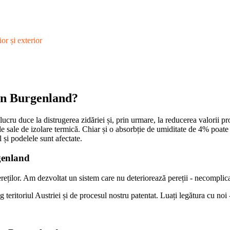
or și exterior
 în Burgenland?
lucru duce la distrugerea zidăriei și, prin urmare, la reducerea valorii pr
ile sale de izolare termică. Chiar și o absorbție de umiditate de 4% poate 
l și podelele sunt afectate.
genland
lor. Am dezvoltat un sistem care nu deteriorează pereții - necomplicat și
teritoriul Austriei și de procesul nostru patentat. Luați legătura cu noi