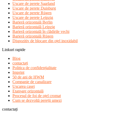
Uscare de perete Saarland
Uscare de perete Duisburg
Uscare de perete Rügen
Uscare de perete Leipzig
Barieră orizontală Berlin
Barieră orizontală Leipzig
Barieră orizontală în clădirile vechi
Barieră orizontală Rügen
Dispozitiv de blocare din oțel inoxidabil
Linkuri rapide
Blog
contactați
Politica de confidențialitate
Imprint
50 de ani de HWM
Companie de canalizare
Uscarea casei
Etanșare orizontală
Procesul de foi de oțel cromat
Cum se dezvoltă pereții umezi
contactați