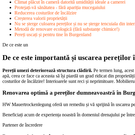
Climat plăcut în cameră datorită umidității ideale a camerei
Protejați-vă sănătatea - fără apariția mucegaiului
Reducerea costurilor de încălzire
Creșterea valorii proprietății
Nu se șterge culoarea pereților și nu se șterge tencuiala din interi
Metodă de renovare ecologică (fără substanțe chimice!)
Pereți uscați și pentru tine în Burgenland
De ce este un
De ce este importantă și uscarea pereților
Pereții umezi deteriorează structura clădirii.
Pe termen lung, acest 
apă, ceea ce face ca aceasta să își piardă un grad ridicat din proprietăț
costurilor de încălzire! Interioarele sunt reci și neprimitoare. Mobilieru
Renovarea optimă a pereților dumneavoastră în Bur
HW Mauertrockenlegung oferă un remediu și vă sprijină în uscarea pereți
Beneficiați acum de experiența noastră în domeniul drenajului pe întreg 
Partener de încredere